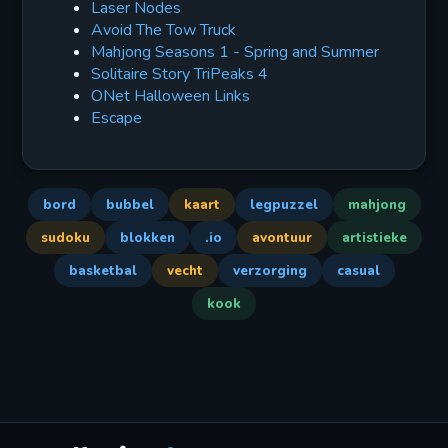
Laser Nodes
Avoid The Tow Truck
Mahjong Seasons 1 - Spring and Summer
Solitaire Story TriPeaks 4
ONet Halloween Links
Escape
bord
bubbel
kaart
legpuzzel
mahjong
sudoku
blokken
.io
avontuur
artistieke
basketbal
vecht
verzorging
casual
kook