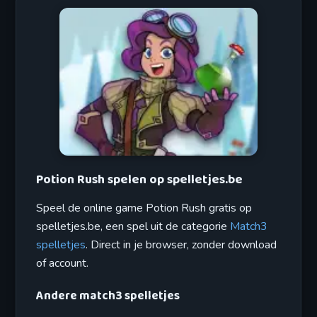
Potion Rush spelen op spelletjes.be
Speel de online game Potion Rush gratis op
spelletjes.be, een spel uit de categorie
Match3
spelletjes
. Direct in je browser, zonder download
of account.
Andere match3 spelletjes