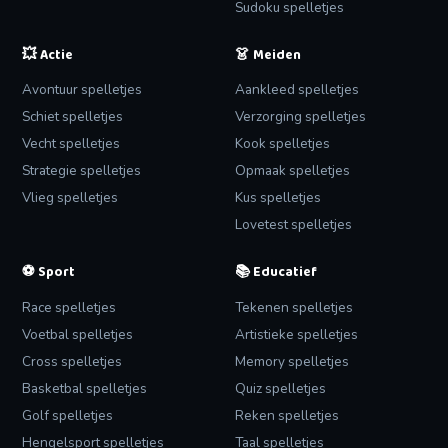
Sudoku spelletjes
💥
👗
Actie
Meiden
Avontuur spelletjes
Aankleed spelletjes
Schiet spelletjes
Verzorging spelletjes
Vecht spelletjes
Kook spelletjes
Strategie spelletjes
Opmaak spelletjes
Vlieg spelletjes
Kus spelletjes
Lovetest spelletjes
⚽
📚
Sport
Educatief
Race spelletjes
Tekenen spelletjes
Voetbal spelletjes
Artistieke spelletjes
Cross spelletjes
Memory spelletjes
Basketbal spelletjes
Quiz spelletjes
Golf spelletjes
Reken spelletjes
Hengelsport spelletjes
Taal spelletjes