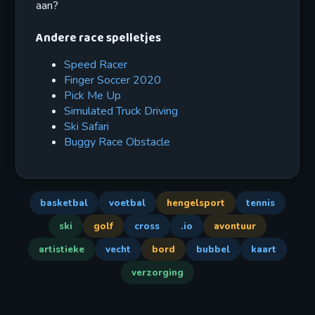
aan?
Andere race spelletjes
Speed Racer
Finger Soccer 2020
Pick Me Up
Simulated Truck Driving
Ski Safari
Buggy Race Obstacle
basketbal
voetbal
hengelsport
tennis
ski
golf
cross
.io
avontuur
artistieke
vecht
bord
bubbel
kaart
verzorging