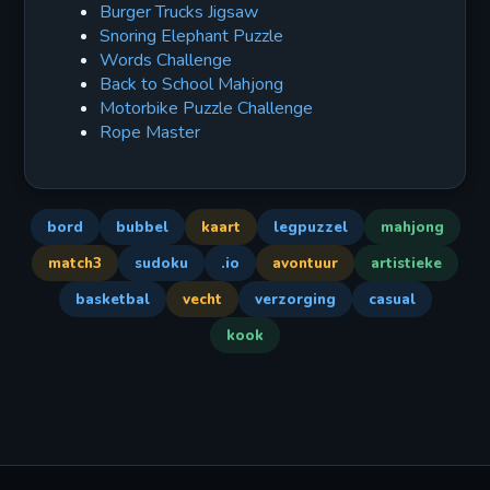
Burger Trucks Jigsaw
Snoring Elephant Puzzle
Words Challenge
Back to School Mahjong
Motorbike Puzzle Challenge
Rope Master
bord
bubbel
kaart
legpuzzel
mahjong
match3
sudoku
.io
avontuur
artistieke
basketbal
vecht
verzorging
casual
kook